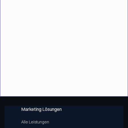
Erfolgreiche Kanzleiinhaber schauen
durchs Fenster, nicht in den Spiegel
January 19, 2026
Lesedauer:
9
Minuten
Bei Erfolg durchs Fenster schauen, bei Misserfolg
hinein.
Beitrag anzeigen
Marketing Lösungen
Alle Leistungen