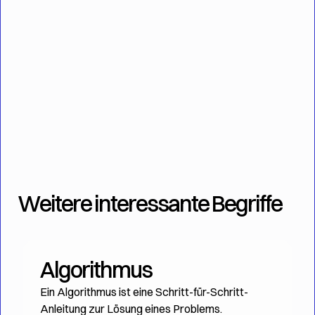
On-Page-Optimierung ist das Fundament jeder
erfolgreichen Website. Ohne sie bleiben
andere Maßnahmen im digitalen Marketing
weitgehend wirkungslos.
👉 Entdecke unsere
SEO- und
Marketinglösungen
.
Weitere interessante Begriffe
Algorithmus
Ein Algorithmus ist eine Schritt-für-Schritt-
Anleitung zur Lösung eines Problems.