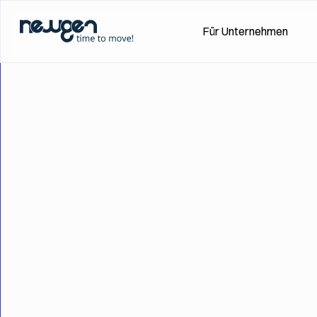
Zum
Für Unternehmen
Hauptinhalt
springen
Zurück zum Glossar
Kanzleiunterneh
Beitrag teilen