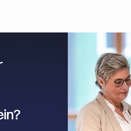
r
ein?