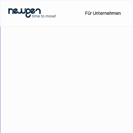
Zum
Für Unternehmen
Hauptinhalt
springen
Zurück zum Glossar
ABCD-Matrix
Beitrag teilen