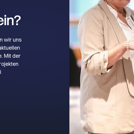
ein?
n wir uns
aktuellen
 Mit der
rojekten
i