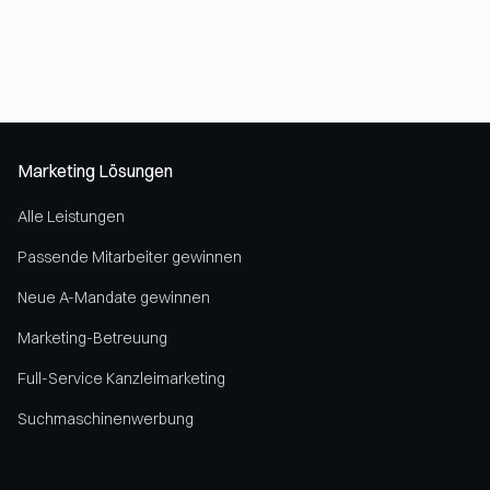
richtigen (im Handelsregister eingetragenen) Firma, mit
richtigen Angestellten und echten Kunden, sowie einem
richtigen Firmensitz in der schönen Stadt Koblenz.
Marketing Lösungen
Alle Leistungen
Passende Mitarbeiter gewinnen
Neue A-Mandate gewinnen
Marketing-Betreuung
Full-Service Kanzleimarketing
Suchmaschinenwerbung