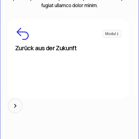
fugiat ullamco dolor minim.
Modul 1
Zurück aus der Zukunft
Gemeinsam decken wir auf, ob du
zukunftsgerichtet aufgestellt bist. Wir erstellen
das Big Picture deiner Kanzlei und sprechen über
Prozesse und Arbeitsbereiche der Zukunft.