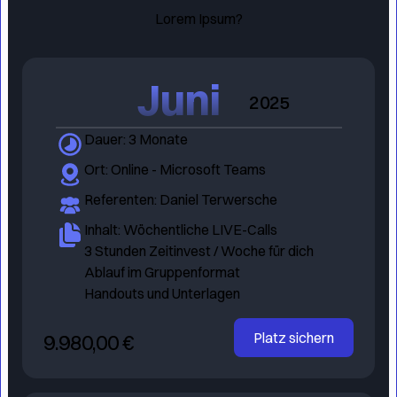
Lorem Ipsum?
Juni
2025
Dauer: 3 Monate
Ort: Online - Microsoft Teams
Referenten: Daniel Terwersche
Inhalt: Wöchentliche LIVE-Calls
3 Stunden Zeitinvest / Woche für dich
Ablauf im Gruppenformat
Handouts und Unterlagen
9.980,00 €
Platz sichern